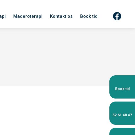
api
Maderoterapi
Kontakt os
Book tid
Book tid
52 61 48 47