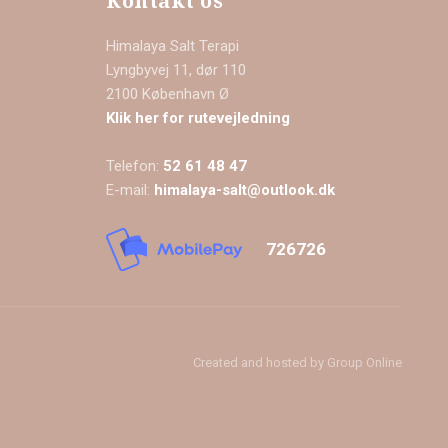
Kontakt os
Himalaya Salt Terapi
Lyngbyvej 11, dør 110
​2100 København Ø
Klik her for rutevejledning
Telefon:
52 61 48 47
E-mail:
himalaya-salt@outlook.dk
726726​
Created and hosted by Group Online