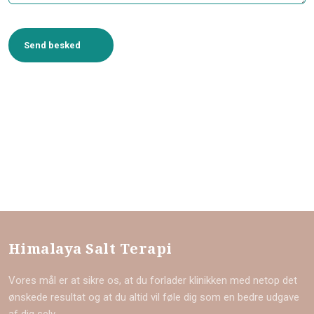
Himalaya Salt Terapi
Vores mål er at sikre os, at du forlader klinikken med netop det
ønskede resultat og at du altid vil føle dig som en bedre udgave